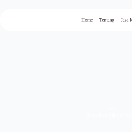
Home
Tentang
Jasa 
TAG
Harga Bore Pile per Met