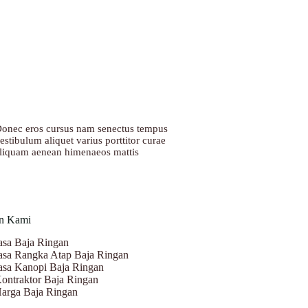
onec eros cursus nam senectus tempus
estibulum aliquet varius porttitor curae
liquam aenean himenaeos mattis
n Kami
asa Baja Ringan
asa Rangka Atap Baja Ringan
asa Kanopi Baja Ringan
ontraktor Baja Ringan
arga Baja Ringan