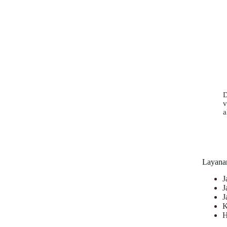
D
v
a
Layana
J
J
J
K
H