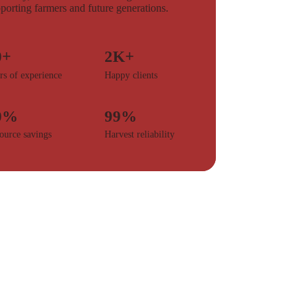
porting farmers and future generations.
0+
2K+
rs of experience
Happy clients
0%
99%
ource savings
Harvest reliability