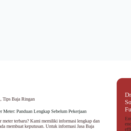
Dr
n
,
Tips Baja Ringan
So
Fu
er Meter: Panduan Lengkap Sebelum Pekerjaan
Emp
r meter terbaru? Kami memiliki informasi lengkap dan
ene
da membuat keputusan. Untuk informasi Jasa Baja
eff