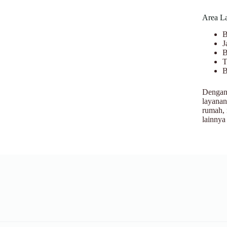
Area L
B
J
B
T
B
Dengan 
layanan
rumah, 
lainnya