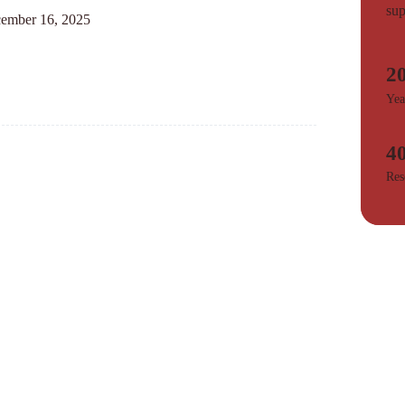
sup
ember 16, 2025
2
Yea
4
Res