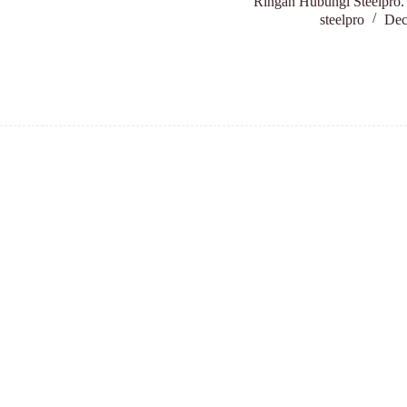
Ringan Hubungi Steelpro.
steelpro
Dec