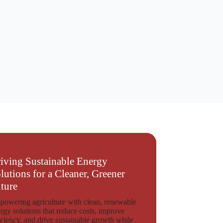
iving Sustainable Energy
lutions for a Cleaner, Greener
ture
owering agriculture with clean, renewable
rgy solutions that reduce costs, improve
iciency, and drive sustainable growth while