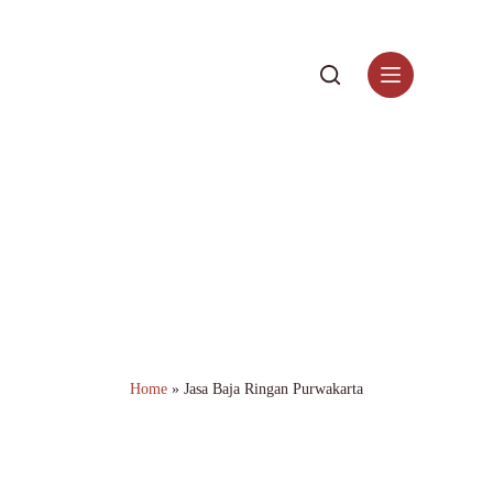
Jasa Baja Ringan
Purwakarta Terdekat &
Bergaransi
Home
»
Jasa Baja Ringan Purwakarta
Butuh jasa baja ringan di Purwakarta? Kami menyediakan
layanan profesional dengan harga terjangkau, material
berkualitas, dan survey gratis.