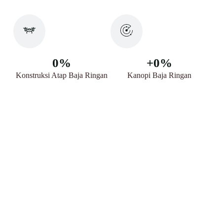
0
%
+
0
%
Konstruksi Atap Baja Ringan
Kanopi Baja Ringan
Kami memberikan layanan survey dan konsultasi
GRATIS.