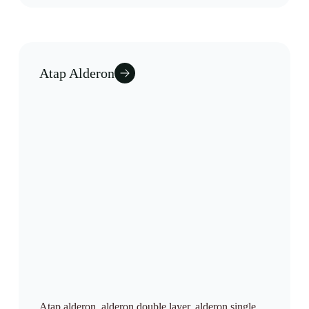
Atap Alderon
Atap alderon, alderon double layer, alderon single