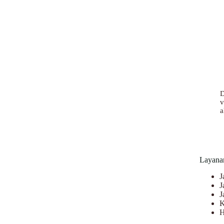
D
v
a
Layana
J
J
J
K
H