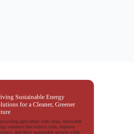
iving Sustainable Energy
lutions for a Cleaner, Greener
ture
owering agriculture with clean, renewable
rgy solutions that reduce costs, improve
iciency, and drive sustainable growth while