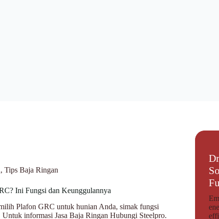
Dr
So
n
,
Tips Baja Ringan
Fu
RC? Ini Fungsi dan Keunggulannya
Emp
milih Plafon GRC untuk hunian Anda, simak fungsi
ene
. Untuk informasi Jasa Baja Ringan Hubungi Steelpro.
eff