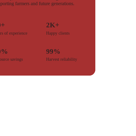
porting farmers and future generations.
0+
2K+
rs of experience
Happy clients
0%
99%
ource savings
Harvest reliability