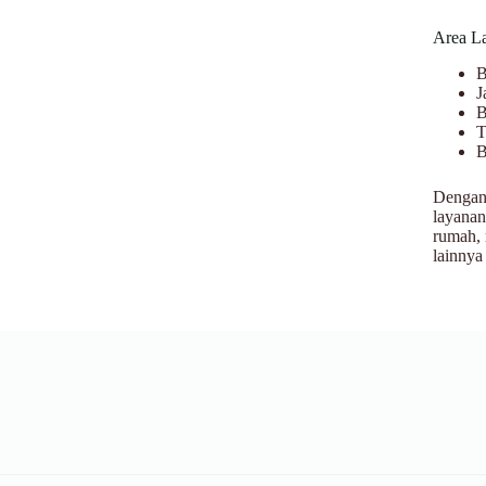
Area L
B
J
B
T
B
Dengan 
layanan
rumah, 
lainnya