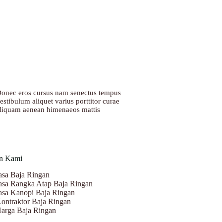
onec eros cursus nam senectus tempus
estibulum aliquet varius porttitor curae
liquam aenean himenaeos mattis
n Kami
asa Baja Ringan
asa Rangka Atap Baja Ringan
asa Kanopi Baja Ringan
ontraktor Baja Ringan
arga Baja Ringan