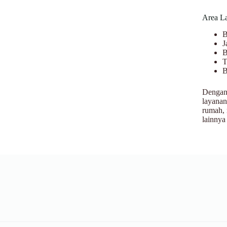
Area L
B
J
B
T
B
Dengan 
layanan
rumah, 
lainnya