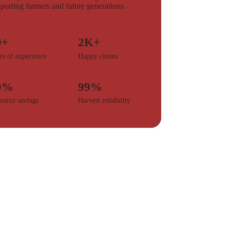
porting farmers and future generations.
0+
2K+
rs of experience
Happy clients
0%
99%
ource savings
Harvest reliability