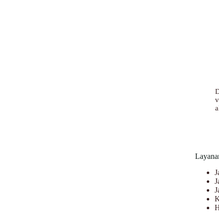
D
v
a
Layana
J
J
J
K
H