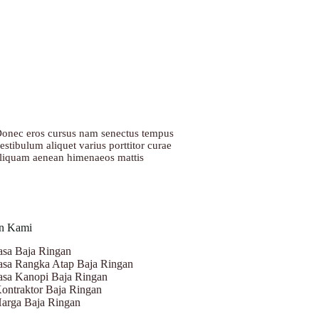
onec eros cursus nam senectus tempus
estibulum aliquet varius porttitor curae
liquam aenean himenaeos mattis
n Kami
asa Baja Ringan
asa Rangka Atap Baja Ringan
asa Kanopi Baja Ringan
ontraktor Baja Ringan
arga Baja Ringan