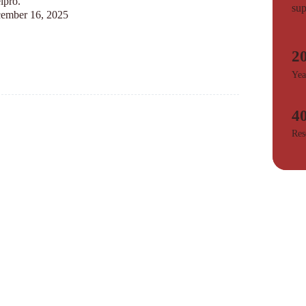
lpro."
sup
ember 16, 2025
2
Yea
4
Res