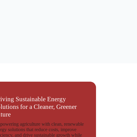
iving Sustainable Energy
lutions for a Cleaner, Greener
ture
owering agriculture with clean, renewable
rgy solutions that reduce costs, improve
iciency, and drive sustainable growth while