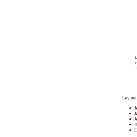
D
v
a
Layana
J
J
J
K
H