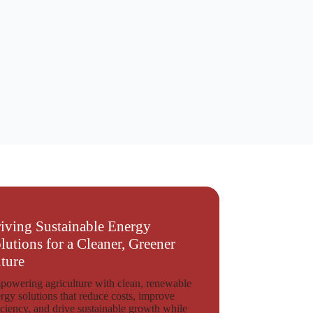
iving Sustainable Energy
lutions for a Cleaner, Greener
ture
owering agriculture with clean, renewable
rgy solutions that reduce costs, improve
iciency, and drive sustainable growth while