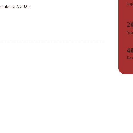
sup
ember 22, 2025
2
Yea
4
Res