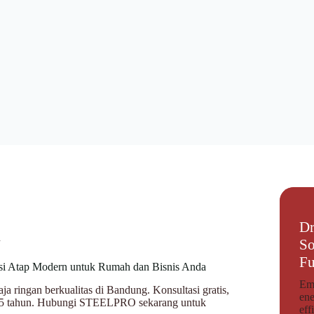
Dr
n
So
Fu
si Atap Modern untuk Rumah dan Bisnis Anda
Emp
a ringan berkualitas di Bandung. Konsultasi gratis,
ene
i 5 tahun. Hubungi STEELPRO sekarang untuk
eff