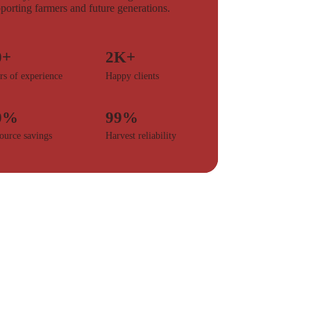
porting farmers and future generations.
0+
2K+
rs of experience
Happy clients
0%
99%
ource savings
Harvest reliability