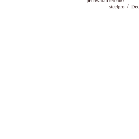
penawaran terbaik!
steelpro
Dec