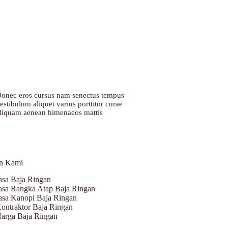
onec eros cursus nam senectus tempus
estibulum aliquet varius porttitor curae
liquam aenean himenaeos mattis
n Kami
asa Baja Ringan
asa Rangka Atap Baja Ringan
asa Kanopi Baja Ringan
ontraktor Baja Ringan
arga Baja Ringan