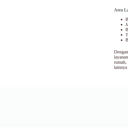
Area L
B
J
B
T
B
Dengan 
layanan
rumah, 
lainnya